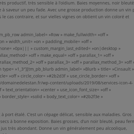
rès productif, très sensible à l’oïdium. Baies moyennes, noir bleuté
ore à saveur un peu fade. Avec une grosse production donne un vin
le cas contraire, et sur vielles vignes on obtient un vin coloré et
m_pb_row admin_label= »Row » make_fullwidth= »off »
on » width_unit= »on » padding_mobile= »off »
one= »0px||| » custom_margin_last_edited= »on|desktop »
allax_method= »off » make_equal= »off » parallax_1= »off »
rallax_method_2= »off » parallax_3= »off » parallax_method_3= »off 
ype= »1_3″][tm_pb_blurb admin_label= »Blurb » title= »Cinsault 
cle= »off » circle_color= »#2b2d3f » use_circle_border= »off »
//domainedelestan.fr/wp-content/uploads/2019/08/services-icon-4-
» text_orientation= »center » use_icon_font_size= »off »
 » border_style= »solid » body_text_color= »#2b2f3e »
port étalé. C’est un cépage délicat, sensible aux maladies. Gros
t secs à bonne exposition. Baies grosses, d’un noir bleuté, peau fe
e, jus très abondant. Donne un vin généralement peu alcoolique,