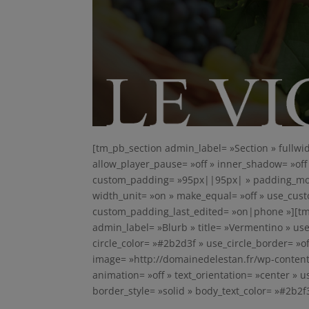
[tm_pb_section admin_label= »Section » fullwid
allow_player_pause= »off » inner_shadow= »off 
custom_padding= »95px||95px| » padding_mobi
width_unit= »on » make_equal= »off » use_cu
custom_padding_last_edited= »on|phone »][t
admin_label= »Blurb » title= »Vermentino » use_
circle_color= »#2b2d3f » use_circle_border= »of
image= »http://domainedelestan.fr/wp-content
animation= »off » text_orientation= »center » us
border_style= »solid » body_text_color= »#2b2f