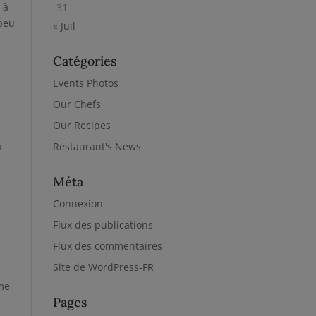
 à
31
 peu
« Juil
Catégories
Events Photos
Our Chefs
Our Recipes
Restaurant's News
»
»
Méta
Connexion
Flux des publications
Flux des commentaires
Site de WordPress-FR
rme
Pages