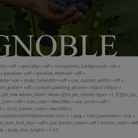
th= »off » specialty= »off » transparent_background= »on »
» parallax= »off » parallax_method= »off »
le= »on » make_fullwidth= »off » use_custom_width= »off »
stom_gutter= »off » custom_padding_phone= »50px||50px| »
m_pb_row admin_label= »Row »][tm_pb_column type= »1_3″][tm_pb_
icon= »off » icon_color= »#ec495e » use_circle= »off »
f » circle_border_color= »#ec495e »
/uploads/2019/08/services-icon-1-1.png » icon_placement= »top »
e_icon_font_size= »off » use_border_color= »off » border_color= »#fff
3e » body_line_height= »1.6″]