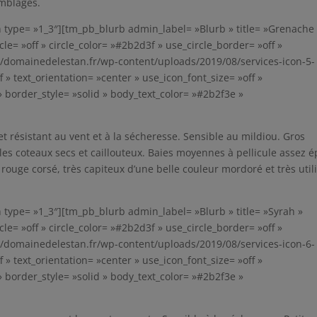
emblages.
ype= »1_3″][tm_pb_blurb admin_label= »Blurb » title= »Grenache 
cle= »off » circle_color= »#2b2d3f » use_circle_border= »off »
//domainedelestan.fr/wp-content/uploads/2019/08/services-icon-5-
» text_orientation= »center » use_icon_font_size= »off »
 » border_style= »solid » body_text_color= »#2b2f3e »
 résistant au vent et à la sécheresse. Sensible au mildiou. Gros
les coteaux secs et caillouteux. Baies moyennes à pellicule assez é
ouge corsé, très capiteux d’une belle couleur mordoré et très util
ype= »1_3″][tm_pb_blurb admin_label= »Blurb » title= »Syrah »
cle= »off » circle_color= »#2b2d3f » use_circle_border= »off »
//domainedelestan.fr/wp-content/uploads/2019/08/services-icon-6-
» text_orientation= »center » use_icon_font_size= »off »
 » border_style= »solid » body_text_color= »#2b2f3e »