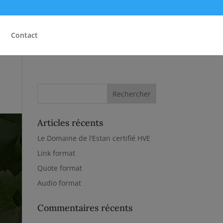
Contact
Articles récents
Le Domaine de l’Estan certifié HVE
Link format
Quote format
Audio format
Commentaires récents