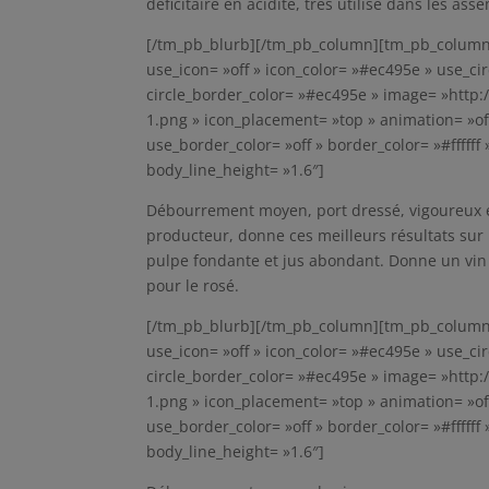
déficitaire en acidité, très utilisé dans les ass
[/tm_pb_blurb][/tm_pb_column][tm_pb_column t
use_icon= »off » icon_color= »#ec495e » use_cir
circle_border_color= »#ec495e » image= »http:
1.png » icon_placement= »top » animation= »off 
use_border_color= »off » border_color= »#ffffff
body_line_height= »1.6″]
Débourrement moyen, port dressé, vigoureux et
producteur, donne ces meilleurs résultats sur 
pulpe fondante et jus abondant. Donne un vin r
pour le rosé.
[/tm_pb_blurb][/tm_pb_column][tm_pb_column t
use_icon= »off » icon_color= »#ec495e » use_cir
circle_border_color= »#ec495e » image= »http:
1.png » icon_placement= »top » animation= »off 
use_border_color= »off » border_color= »#ffffff
body_line_height= »1.6″]