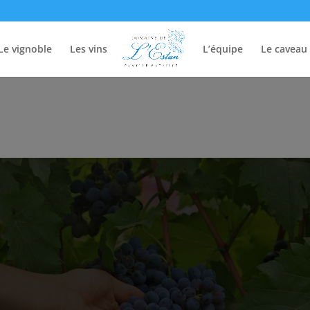
Le vignoble
Les vins
L’équipe
Le caveau