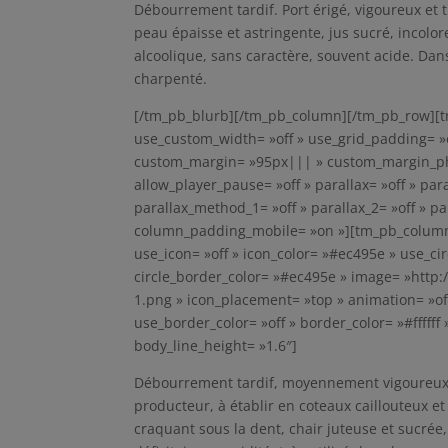
Débourrement tardif. Port érigé, vigoureux et t
peau épaisse et astringente, jus sucré, incol
alcoolique, sans caractère, souvent acide. Dans 
charpenté.
[/tm_pb_blurb][/tm_pb_column][/tm_pb_row][t
use_custom_width= »off » use_grid_padding= »
custom_margin= »95px||| » custom_margin_ph
allow_player_pause= »off » parallax= »off » par
parallax_method_1= »off » parallax_2= »off » pa
column_padding_mobile= »on »][tm_pb_column t
use_icon= »off » icon_color= »#ec495e » use_cir
circle_border_color= »#ec495e » image= »http:
1.png » icon_placement= »top » animation= »off 
use_border_color= »off » border_color= »#ffffff
body_line_height= »1.6″]
Débourrement tardif, moyennement vigoureux à 
producteur, à établir en coteaux caillouteux e
craquant sous la dent, chair juteuse et sucré