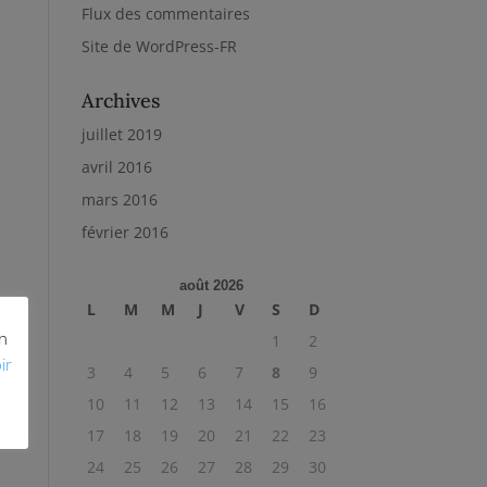
Flux des commentaires
Site de WordPress-FR
Archives
juillet 2019
avril 2016
mars 2016
février 2016
août 2026
L
M
M
J
V
S
D
on
1
2
ir
3
4
5
6
7
8
9
10
11
12
13
14
15
16
17
18
19
20
21
22
23
24
25
26
27
28
29
30