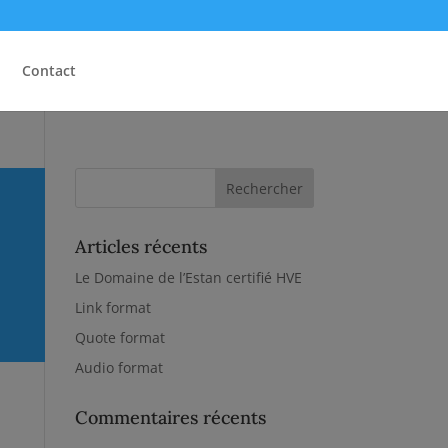
Contact
Articles récents
Le Domaine de l’Estan certifié HVE
Link format
Quote format
Audio format
Commentaires récents