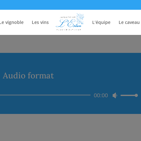
Le vignoble
Les vins
L’équipe
Le caveau
Audio format
Lecteur
00:00
Utilisez
audio
les
flèches
haut/bas
pour
augmenter
ou