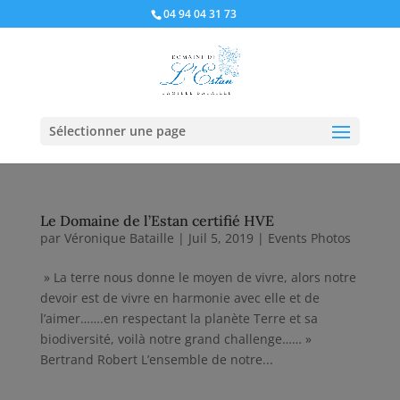
04 94 04 31 73
Sélectionner une page
Le Domaine de l’Estan certifié HVE
par
Véronique Bataille
|
Juil 5, 2019
|
Events Photos
» La terre nous donne le moyen de vivre, alors notre
devoir est de vivre en harmonie avec elle et de
l’aimer…….en respectant la planète Terre et sa
biodiversité, voilà notre grand challenge…… »
Bertrand Robert L’ensemble de notre...