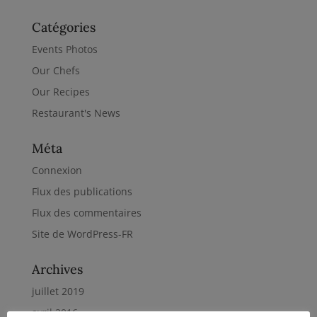
Catégories
Events Photos
Our Chefs
Our Recipes
Restaurant's News
Méta
Connexion
Flux des publications
Flux des commentaires
Site de WordPress-FR
Archives
juillet 2019
avril 2016