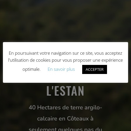
BIENVENUE AU
En poursuivant votre navigation sur ce site, vous acceptez
l'utilisation de cookies pour vous proposer une expérience
DOMAINE DE
optimale.
En savoir plus
ACCEPTER
L'ESTAN
40 Hectares de terre argilo-
calcaire en Côteaux à
seulement quelques pas du